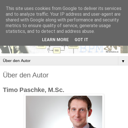
This site uses cookies from Google to deliver its services
and to analyze traffic. Your IP address and user-agent are
shared with Google along with performance and security
metrics to ensure quality of service, generate usage
statistics, and to detect and address abuse.
LEARN MORE
GOT IT
▼
Über den Autor
Timo Paschke, M.Sc.